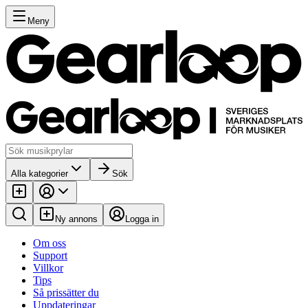
Meny
Alla kategorier
Sök
Ny annons
Logga in
Om oss
Support
Villkor
Tips
Så prissätter du
Uppdateringar