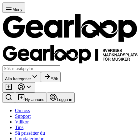
Meny
Alla kategorier
Sök
Ny annons
Logga in
Om oss
Support
Villkor
Tips
Så prissätter du
Uppdateringar