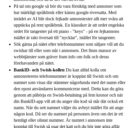
På tal om google så bör du vara försiktig med annonser som
har märkligt språkbruk eller känns google-översatta. Med
inrädet av AI blir dock fejkade annonstexter allt mer svåra att
upptäcka på rent språkbruk. En klassiker är att ordet engelska
ordet för tangenter på ett piano - "keys" - på en fejkannons
istället är rakt översatt till "nycklar", istället för tangenter.
Sök gärna på nätet efter telefonnummer som säljare vill att du
swishar till eller som står i annonsen. Det finns massor av
webbtjänster som gräver fram info om folk och deras
förehavanden på nätet.
BankID- och Swish-kollen
Du kan alltid kolla om
annonsöerens telefonnummer är kopplat till Swish och om
namnet som visas där stämmer någorlunda med det namn eller
den epost användaren kommunicerar med. Detta kan du göra
genom att påbörja en Swish-betalning på fem kronor och när
din BankID-app vill att du anger din kod så står där också ett
namn. När du sett namnet väljer du avbryt istället för att ange
någon kod. Då ser du namnet på personen även om det är ett
hemligt eller olistat nummer. Är numret i annonsen inte
kopplat till Swish så osar det katt och du bör inte göra affär