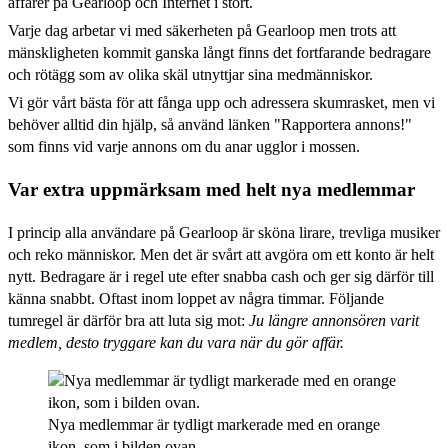
affärer på Gearloop och Internet i stort.
Varje dag arbetar vi med säkerheten på Gearloop men trots att
mänskligheten kommit ganska långt finns det fortfarande bedragare
och rötägg som av olika skäl utnyttjar sina medmänniskor.
Vi gör vårt bästa för att fånga upp och adressera skumrasket, men vi
behöver alltid din hjälp, så använd länken "Rapportera annons!"
som finns vid varje annons om du anar ugglor i mossen.
Var extra uppmärksam med helt nya medlemmar
I princip alla användare på Gearloop är sköna lirare, trevliga musiker
och reko människor. Men det är svårt att avgöra om ett konto är helt
nytt. Bedragare är i regel ute efter snabba cash och ger sig därför till
känna snabbt. Oftast inom loppet av några timmar. Följande
tumregel är därför bra att luta sig mot:
Ju längre annonsören varit
medlem, desto tryggare kan du vara när du gör affär.
Nya medlemmar är tydligt markerade med en orange
ikon, som i bilden ovan.