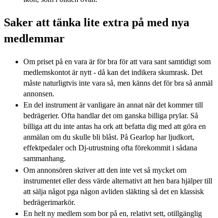
Saker att tänka lite extra på med nya
medlemmar
Om priset på en vara är för bra för att vara sant samtidigt som
medlemskontot är nytt - då kan det indikera skumrask. Det
måste naturligtvis inte vara så, men känns det för bra så anmäl
annonsen.
En del instrument är vanligare än annat när det kommer till
bedrägerier. Ofta handlar det om ganska billiga prylar. Så
billiga att du inte antas ha ork att befatta dig med att göra en
anmälan om du skulle bli blåst. På Gearlop har ljudkort,
effektpedaler och Dj-utrustning ofta förekommit i sådana
sammanhang.
Om annonsören skriver att den inte vet så mycket om
instrumentet eller dess värde alternativt att hen bara hjälper till
att sälja något pga någon avliden släkting så det en klassisk
bedrägerimarkör.
En helt ny medlem som bor på en, relativt sett, otillgänglig