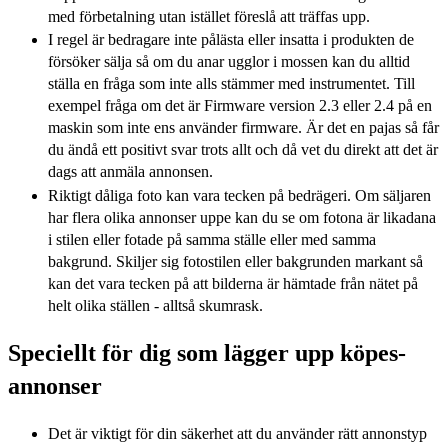
med förbetalning utan istället föreslå att träffas upp.
I regel är bedragare inte pålästa eller insatta i produkten de
försöker sälja så om du anar ugglor i mossen kan du alltid
ställa en fråga som inte alls stämmer med instrumentet. Till
exempel fråga om det är Firmware version 2.3 eller 2.4 på en
maskin som inte ens använder firmware. Är det en pajas så får
du ändå ett positivt svar trots allt och då vet du direkt att det är
dags att anmäla annonsen.
Riktigt dåliga foto kan vara tecken på bedrägeri. Om säljaren
har flera olika annonser uppe kan du se om fotona är likadana
i stilen eller fotade på samma ställe eller med samma
bakgrund. Skiljer sig fotostilen eller bakgrunden markant så
kan det vara tecken på att bilderna är hämtade från nätet på
helt olika ställen - alltså skumrask.
Speciellt för dig som lägger upp köpes-
annonser
Det är viktigt för din säkerhet att du använder rätt annonstyp