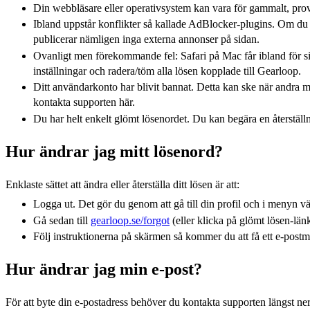
Din webbläsare eller operativsystem kan vara för gammalt, pr
Ibland uppstår konflikter så kallade AdBlocker-plugins. Om du an
publicerar nämligen inga externa annonser på sidan.
Ovanligt men förekommande fel: Safari på Mac får ibland för sig
inställningar och radera/töm alla lösen kopplade till Gearloop.
Ditt användarkonto har blivit bannat. Detta kan ske när andra m
kontakta supporten här.
Du har helt enkelt glömt lösenordet. Du kan begära en återställn
Hur ändrar jag mitt lösenord?
Enklaste sättet att ändra eller återställa ditt lösen är att:
Logga ut. Det gör du genom att gå till din profil och i menyn vä
Gå sedan till
gearloop.se/forgot
(eller klicka på glömt lösen-län
Följ instruktionerna på skärmen så kommer du att få ett e-postm
Hur ändrar jag min e-post?
För att byte din e-postadress behöver du kontakta supporten längst ne