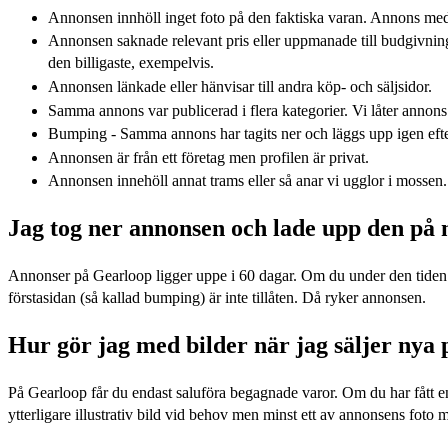
Annonsen innhöll inget foto på den faktiska varan. Annons med e
Annonsen saknade relevant pris eller uppmanade till budgivning. 1
den billigaste, exempelvis.
Annonsen länkade eller hänvisar till andra köp- och säljsidor.
Samma annons var publicerad i flera kategorier. Vi låter annons i
Bumping - Samma annons har tagits ner och läggs upp igen efter
Annonsen är från ett företag men profilen är privat.
Annonsen innehöll annat trams eller så anar vi ugglor i mossen.
Jag tog ner annonsen och lade upp den på n
Annonser på Gearloop ligger uppe i 60 dagar. Om du under den tiden vi
förstasidan (så kallad bumping) är inte tillåten. Då ryker annonsen.
Hur gör jag med bilder när jag säljer nya 
På Gearloop får du endast saluföra begagnade varor. Om du har fått en 
ytterligare illustrativ bild vid behov men minst ett av annonsens foto