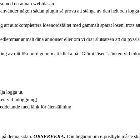
ova med en annan webbläsare.
vänder någon sådan plugin så prova att stänga av den helt och logga in p
 att autokomplettera lösenordsfältet med gammalt sparat lösen, trots att
edlemmar anmält dina annonser eller om vi drar slutsatsen att du pysslar
ing av ditt lösenord genom att klicka på "Glömt lösen"-länken vid inlog
lja logga ut.
ken vid inloggning)
eddelande med länk för återställning.
r på denna sidan.
OBSERVERA:
Din begäran om e-postbyte måste skic