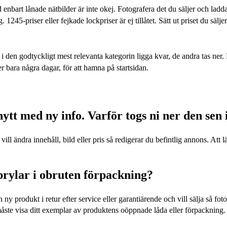
nbart lånade nätbilder är inte okej. Fotografera det du säljer och ladd
245-priser eller fejkade lockpriser är ej tillåtet. Sätt ut priset du sälj
 den godtyckligt mest relevanta kategorin ligga kvar, de andra tas ner. Du
 bara några dagar, för att hamna på startsidan.
ytt med ny info. Varför togs ni ner den sen 
ll ändra innehåll, bild eller pris så redigerar du befintlig annons. Att
prylar i obruten förpackning?
ny produkt i retur efter service eller garantiärende och vill sälja så f
 måste visa ditt exemplar av produktens oöppnade låda eller förpackning.