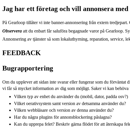
Jag har ett företag och vill annonsera me
På Gearloop tillåter vi inte banner-annonsering från extern tredjepar
Observera
att du enbart får saluföra begagnade varor på Gearloop. Syst
Annonsering av tjänster så som lokaluthyrning, reparation, service, lek
FEEDBACK
Bugrapportering
Om du upplever att sidan inte svarar eller fungerar som du förväntat dig
vi får så mycket information av dig som möjligt. Saker vi kan behöva v
Vilken typ av enhet du använder du (mobil, dator, padda osv?)
Vilket oerativsystem samt version av detsamma använder du?
Vilken webbläsare och version av denna använder du?
Har du några plugins för annonsblockering påslagna?
Kan du upprepa felet? Beskriv gärna flödet för att återskapa fel