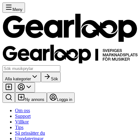
Meny
Alla kategorier
Sök
Ny annons
Logga in
Om oss
Support
Villkor
Tips
Så prissätter du
Uppdateringar