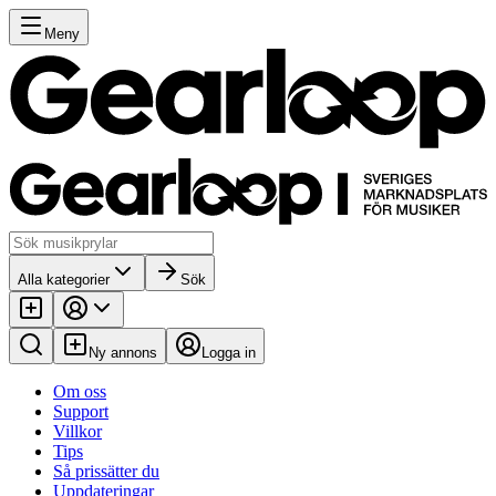
Meny
Alla kategorier
Sök
Ny annons
Logga in
Om oss
Support
Villkor
Tips
Så prissätter du
Uppdateringar