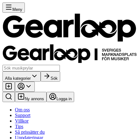
Meny
Alla kategorier
Sök
Ny annons
Logga in
Om oss
Support
Villkor
Tips
Så prissätter du
Uppdateringar