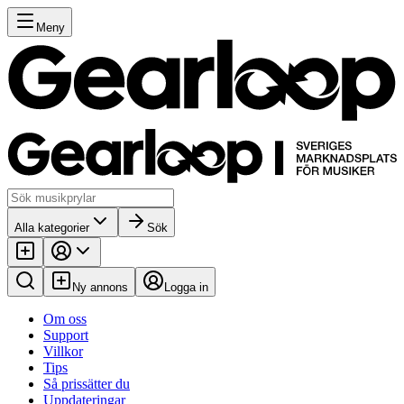
Meny
Alla kategorier
Sök
Ny annons
Logga in
Om oss
Support
Villkor
Tips
Så prissätter du
Uppdateringar