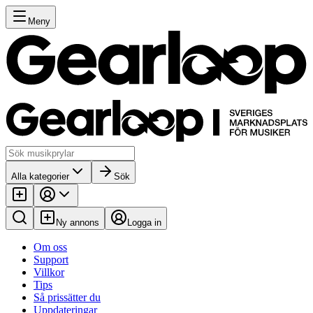
Meny
Alla kategorier
Sök
Ny annons
Logga in
Om oss
Support
Villkor
Tips
Så prissätter du
Uppdateringar