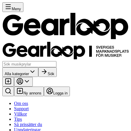
Meny
Alla kategorier
Sök
Ny annons
Logga in
Om oss
Support
Villkor
Tips
Så prissätter du
Uppdateringar