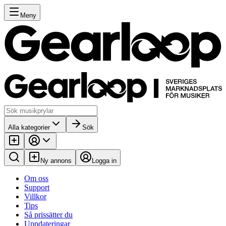
Meny
Alla kategorier
Sök
Ny annons
Logga in
Om oss
Support
Villkor
Tips
Så prissätter du
Uppdateringar