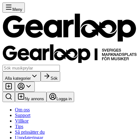
Meny
Alla kategorier
Sök
Ny annons
Logga in
Om oss
Support
Villkor
Tips
Så prissätter du
Uppdateringar