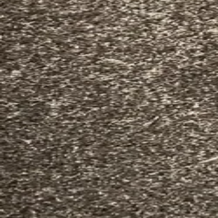
Alla kategorier
Sök
Ny annons
Logga in
Annonsen har tagits bort
Clearsonic absorber
Studio & Scenutrustning
Till startsidan
Sök annonser
Om oss
Support
Villkor