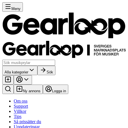
Meny
Alla kategorier
Sök
Ny annons
Logga in
Om oss
Support
Villkor
Tips
Så prissätter du
Uppdateringar