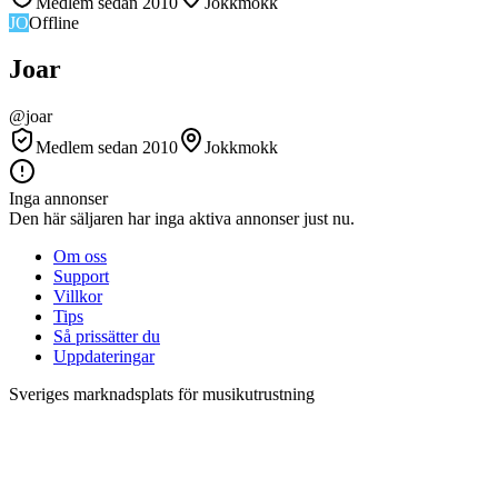
Medlem sedan 2010
Jokkmokk
JO
Offline
Joar
@
joar
Medlem sedan 2010
Jokkmokk
Inga annonser
Den här säljaren har inga aktiva annonser just nu.
Om oss
Support
Villkor
Tips
Så prissätter du
Uppdateringar
Sveriges marknadsplats för musikutrustning