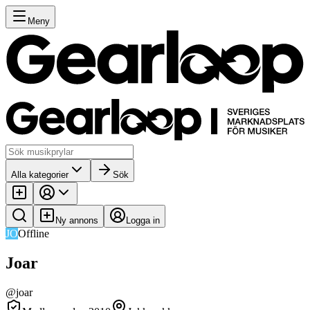
Meny
Alla kategorier
Sök
Ny annons
Logga in
JO
Offline
Joar
@
joar