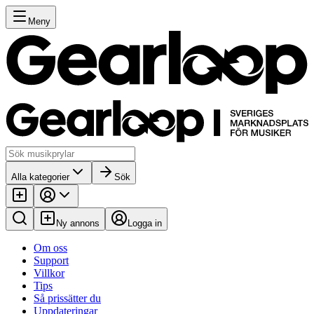
Meny
Alla kategorier
Sök
Ny annons
Logga in
Om oss
Support
Villkor
Tips
Så prissätter du
Uppdateringar