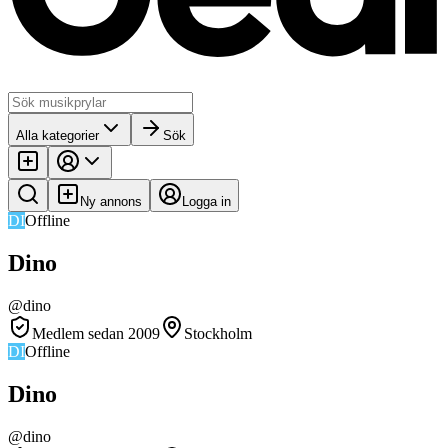
Alla kategorier
Sök
Ny annons
Logga in
DI
Offline
Dino
@
dino
Medlem sedan 2009
Stockholm
DI
Offline
Dino
@
dino